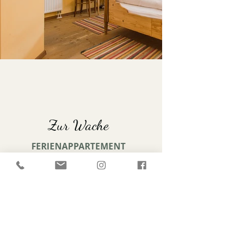
Zur Wache
FERIENAPPARTEMENT
Von Anja liebevoll privat geführtes
Ferienappartement
"Zur Wache".
im alten Polizeihaus von Grainbach
Mehr dazu