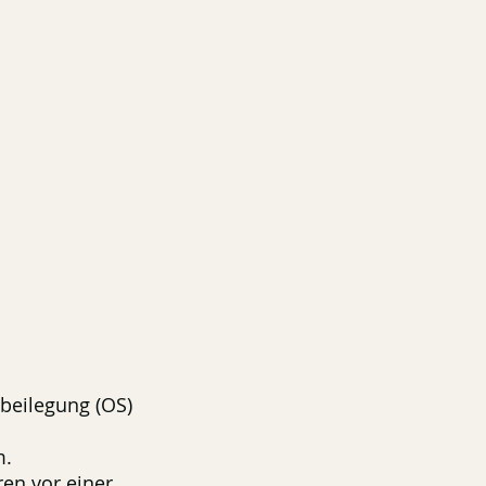
tbeilegung (OS)
m.
ren vor einer